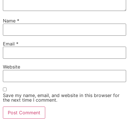
Name
*
Email
*
Website
Save my name, email, and website in this browser for
the next time I comment.