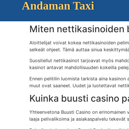
Andaman Taxi
Miten nettikasinoiden 
Aloittelijat voivat kokea nettikasinoiden peli
selkeät ohjeet. Tämä auttaa sinua keskittymää
Suositellut nettikasinot tarjoavat myös mahdo
kasinot antavat mahdollisuuden kokeilla pelej
Ennen pelitilin luomista tarkista aina kasino
muut ovat saaneet. Uudet ja luotettavat nettik
Kuinka buusti casino 
Yhteenvetona Buusti Casino on erinomainen vai
laaja pelivalikoima ja asiakaspalvelu tekevät s