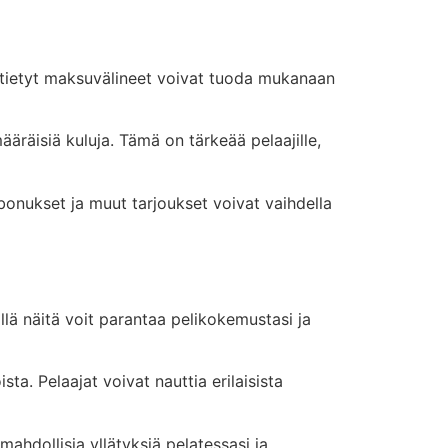
 tietyt maksuvälineet voivat tuoda mukanaan
määräisiä kuluja. Tämä on tärkeää pelaajille,
bonukset ja muut tarjoukset voivat vaihdella
ällä näitä voit parantaa pelikokemustasi ja
sta. Pelaajat voivat nauttia erilaisista
ahdollisia yllätyksiä pelatessasi ja