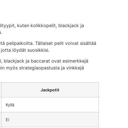
ityypit, kuten kolikkopelit, blackjack ja
.
ä pelipaikoilta. Tällaiset pelit voivat sisältää
jotta löydät suosikkisi.
eri, blackjack ja baccarat ovat esimerkkejä
usein myös strategiaopastusta ja vinkkejä
Jackpotit
Kyllä
Ei