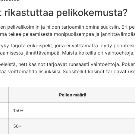
at rikastuttaa pelikokemusta?
n pelivalikoimiin ja niiden tarjoamiin ominaisuuksiin. Eri pel
. Tämä tekee pelaamisesta monipuolisempaa ja jännittävämpää
ky tarjota erikoispelit, joita ei välttämättä löydy perinteisilt
laamisesta jännittävämpää. Muista kokeilla eri vaihtoehtoja, 
 peleistä, nettikasinot tarjoavat runsaasti vaihtoehtoja. Pok
uttaa voittomahdollisuuksiisi. Suositellut kasinot tarjoavat 
Pelien määrä
150+
50+