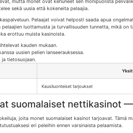
levat, mutta monet ovat kehuneet sen monipuolista pelival
elee sekä uusia että kokeneita pelaajia.
akaspalveluun. Pelaajat voivat helposti saada apua ongelmati
sää pelaajien luottamusta ja turvallisuuden tunnetta, mikä o
oka erottuu muista kasinoista.
vaihtelevat kauden mukaan.
kanssa uusien pelien lanseerauksessa.
 ja tietosuojaan.
Yksit
Kausiluonteiset tarjoukset
vat suomalaiset nettikasinot 
keiluja, joita monet suomalaiset kasinot tarjoavat. Tämä m
 tutustuaksesi eri peleihin ennen varsinaista pelaamista.