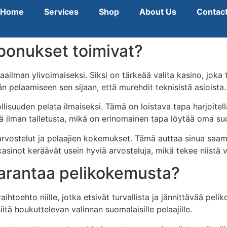
Home
Services
Shop
About Us
Contac
bonukset toimivat?
maailman ylivoimaiseksi. Siksi on tärkeää valita kasino, joka
n pelaamiseen sen sijaan, että murehdit teknisistä asioista.
llisuuden pelata ilmaiseksi. Tämä on loistava tapa harjoite
ä ilman talletusta, mikä on erinomainen tapa löytää oma suo
n arvostelut ja pelaajien kokemukset. Tämä auttaa sinua saam
asinot keräävät usein hyviä arvosteluja, mikä tekee niistä 
parantaa pelikokemusta?
htoehto niille, jotka etsivät turvallista ja jännittävää pel
iitä houkuttelevan valinnan suomalaisille pelaajille.