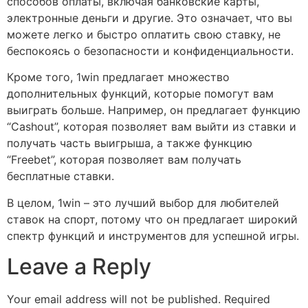
способов оплаты, включая банковские карты,
электронные деньги и другие. Это означает, что вы
можете легко и быстро оплатить свою ставку, не
беспокоясь о безопасности и конфиденциальности.
Кроме того, 1win предлагает множество
дополнительных функций, которые помогут вам
выиграть больше. Например, он предлагает функцию
“Cashout”, которая позволяет вам выйти из ставки и
получать часть выигрыша, а также функцию
“Freebet”, которая позволяет вам получать
бесплатные ставки.
В целом, 1win – это лучший выбор для любителей
ставок на спорт, потому что он предлагает широкий
спектр функций и инструментов для успешной игры.
Leave a Reply
Your email address will not be published.
Required