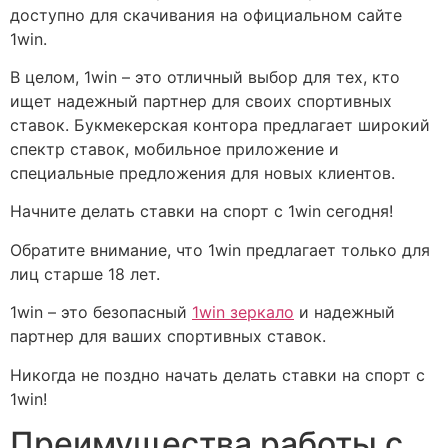
доступно для скачивания на официальном сайте
1win.
В целом, 1win – это отличный выбор для тех, кто
ищет надежный партнер для своих спортивных
ставок. Букмекерская контора предлагает широкий
спектр ставок, мобильное приложение и
специальные предложения для новых клиентов.
Начните делать ставки на спорт с 1win сегодня!
Обратите внимание, что 1win предлагает только для
лиц старше 18 лет.
1win – это безопасный
1win зеркало
и надежный
партнер для ваших спортивных ставок.
Никогда не поздно начать делать ставки на спорт с
1win!
Преимущества работы с