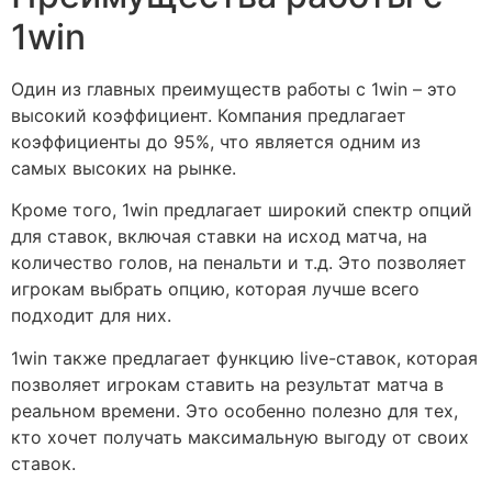
1win
Один из главных преимуществ работы с 1win – это
высокий коэффициент. Компания предлагает
коэффициенты до 95%, что является одним из
самых высоких на рынке.
Кроме того, 1win предлагает широкий спектр опций
для ставок, включая ставки на исход матча, на
количество голов, на пенальти и т.д. Это позволяет
игрокам выбрать опцию, которая лучше всего
подходит для них.
1win также предлагает функцию live-ставок, которая
позволяет игрокам ставить на результат матча в
реальном времени. Это особенно полезно для тех,
кто хочет получать максимальную выгоду от своих
ставок.