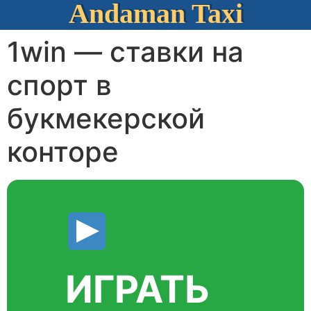
Andaman Taxi
1win — ставки на
спорт в
букмекерской
конторе
ИГРАТЬ