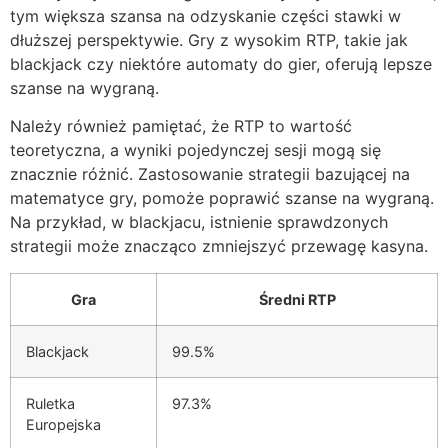
tym większa szansa na odzyskanie części stawki w
dłuższej perspektywie. Gry z wysokim RTP, takie jak
blackjack czy niektóre automaty do gier, oferują lepsze
szanse na wygraną.
Należy również pamiętać, że RTP to wartość
teoretyczna, a wyniki pojedynczej sesji mogą się
znacznie różnić. Zastosowanie strategii bazującej na
matematyce gry, pomoże poprawić szanse na wygraną.
Na przykład, w blackjacu, istnienie sprawdzonych
strategii może znacząco zmniejszyć przewagę kasyna.
Gra
Średni RTP
Blackjack
99.5%
Ruletka
97.3%
Europejska