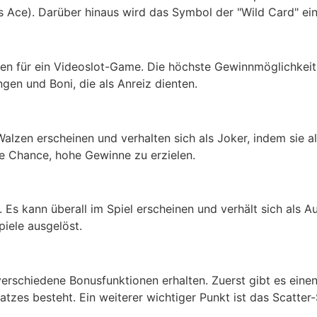
s Ace). Darüber hinaus wird das Symbol der "Wild Card" ein
en für ein Videoslot-Game. Die höchste Gewinnmöglichkeit 
en und Boni, die als Anreiz dienten.
alzen erscheinen und verhalten sich als Joker, indem sie a
ere Chance, hohe Gewinne zu erzielen.
 Es kann überall im Spiel erscheinen und verhält sich als 
iele ausgelöst.
verschiedene Bonusfunktionen erhalten. Zuerst gibt es eine
tzes besteht. Ein weiterer wichtiger Punkt ist das Scatte