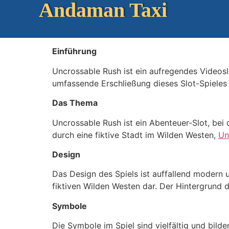
Andaman Taxi
Einführung
Uncrossable Rush ist ein aufregendes Videosl
umfassende Erschließung dieses Slot-Spieles 
Das Thema
Uncrossable Rush ist ein Abenteuer-Slot, bei 
durch eine fiktive Stadt im Wilden Westen,
Un
Design
Das Design des Spiels ist auffallend modern u
fiktiven Wilden Westen dar. Der Hintergrund 
Symbole
Die Symbole im Spiel sind vielfältig und bil