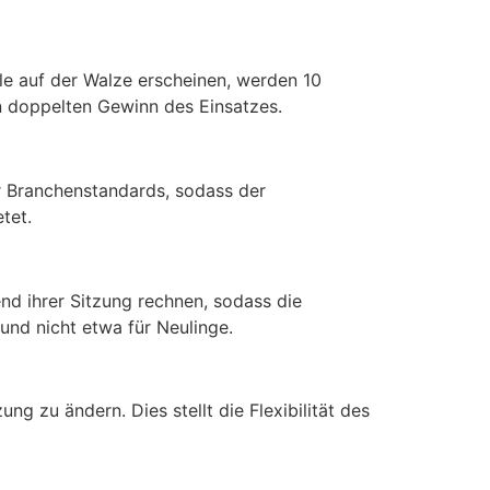
le auf der Walze erscheinen, werden 10
n doppelten Gewinn des Einsatzes.
r Branchenstandards, sodass der
tet.
end ihrer Sitzung rechnen, sodass die
und nicht etwa für Neulinge.
ng zu ändern. Dies stellt die Flexibilität des