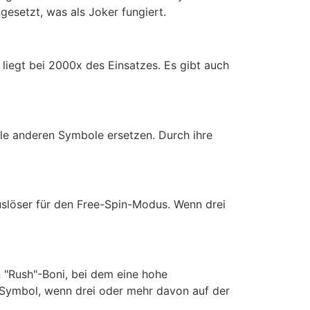
gesetzt, was als Joker fungiert.
liegt bei 2000x des Einsatzes. Es gibt auch
lle anderen Symbole ersetzen. Durch ihre
Auslöser für den Free-Spin-Modus. Wenn drei
n "Rush"-Boni, bei dem eine hohe
r-Symbol, wenn drei oder mehr davon auf der