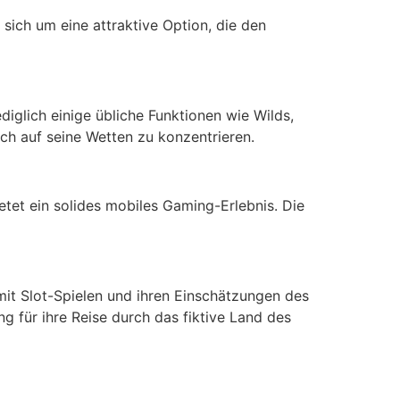
sich um eine attraktive Option, die den
iglich einige übliche Funktionen wie Wilds,
ch auf seine Wetten zu konzentrieren.
tet ein solides mobiles Gaming-Erlebnis. Die
mit Slot-Spielen und ihren Einschätzungen des
g für ihre Reise durch das fiktive Land des