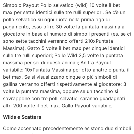
Simbolo Payout Pollo selvatico (wild) 10 volte il bet
max per sette identici sulle tre rulli superiori. Se c’è un
pollo selvatico su ogni ruota nella prima riga di
pagamento, esso offre 30 volte la puntata massima al
giocatore in base al numero di simboli presenti (es. se ci
sono sette tacchini verranno offerti 210xPuntata
Massima). Gatto 5 volte il bet max per cinque identici
sulle tre rulli superiori; Pollo Wild 3,5 volte la puntata
massima per sei di questi animali; Anitra Payout
variabile: 10xPuntata Massima per otto anatre e punta il
bet max. Se si visualizzano cinque o più simboli di
gallina verranno offerti rispettivamente al giocatore: 3
volte la puntata massima, oppure se un tacchino si
sovrappone con tre polli selvatici saranno guadagnati
altri 200 volte il bet max. Gallo Payout variabile;
Wilds e Scatters
Come accennato precedentemente esistono due simboli