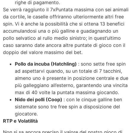
righe di pagamento.
Se verrà raggiunto il 7xPuntata massima con sei animali
da cortile, le caselle offriranno ulteriormente altri free
spin. Vi è anche la possibilità che si ottena 13 benefici
accumulandosi una o più galline e guadagnando un
pollo selvatico al rullo medio sinistro; in quest’ultimo
caso saranno date ancora altre puntate di gioco con il
doppio del valore massimo del bet.
Pollo da incuba (Hatchling)
: sono sette free spin
ad aspettarvi quando, su un totale di 7 tacchini,
almeno uno è presente in posizione centrale e due
più galleggiano all’esterno, garantendo una vincita
max di 40 volte la puntata massima giocando.
Nido dei polli (Coop)
: con le cinque galline ben
sistemate sono tre free spin a disposizione del
giocatore.
RTP e Volatilità
Non si sa ancora preciso il valore del nostro gioco di