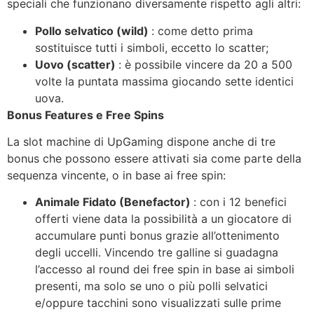
speciali che funzionano diversamente rispetto agli altri:
Pollo selvatico (wild)
: come detto prima
sostituisce tutti i simboli, eccetto lo scatter;
Uovo (scatter)
: è possibile vincere da 20 a 500
volte la puntata massima giocando sette identici
uova.
Bonus Features e Free Spins
La slot machine di UpGaming dispone anche di tre
bonus che possono essere attivati sia come parte della
sequenza vincente, o in base ai free spin:
Animale Fidato (Benefactor)
: con i 12 benefici
offerti viene data la possibilità a un giocatore di
accumulare punti bonus grazie all’ottenimento
degli uccelli. Vincendo tre galline si guadagna
l’accesso al round dei free spin in base ai simboli
presenti, ma solo se uno o più polli selvatici
e/oppure tacchini sono visualizzati sulle prime