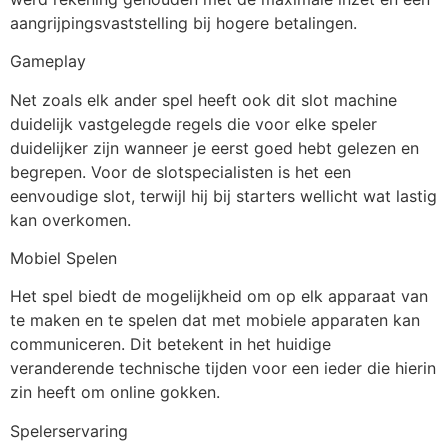
aangrijpingsvaststelling bij hogere betalingen.
Gameplay
Net zoals elk ander spel heeft ook dit slot machine
duidelijk vastgelegde regels die voor elke speler
duidelijker zijn wanneer je eerst goed hebt gelezen en
begrepen. Voor de slotspecialisten is het een
eenvoudige slot, terwijl hij bij starters wellicht wat lastig
kan overkomen.
Mobiel Spelen
Het spel biedt de mogelijkheid om op elk apparaat van
te maken en te spelen dat met mobiele apparaten kan
communiceren. Dit betekent in het huidige
veranderende technische tijden voor een ieder die hierin
zin heeft om online gokken.
Spelerservaring