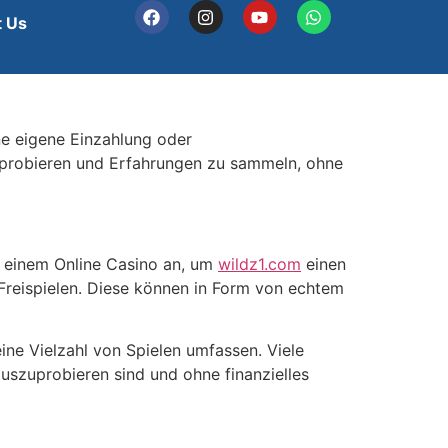
t Us
ne eigene Einzahlung oder
uprobieren und Erfahrungen zu sammeln, ohne
ei einem Online Casino an, um
wildz1.com
einen
 Freispielen. Diese können in Form von echtem
eine Vielzahl von Spielen umfassen. Viele
uszuprobieren sind und ohne finanzielles