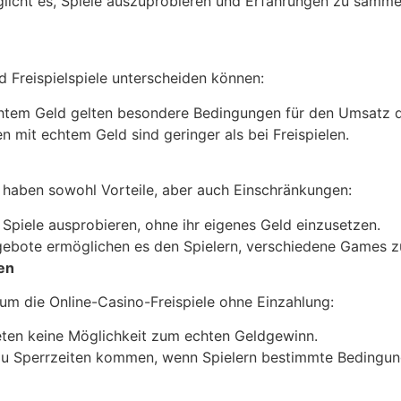
cht es, Spiele auszuprobieren und Erfahrungen zu sammeln.
nd Freispielspiele unterscheiden können:
echtem Geld gelten besondere Bedingungen für den Umsatz d
n mit echtem Geld sind geringer als bei Freispielen.
 haben sowohl Vorteile, aber auch Einschränkungen:
 Spiele ausprobieren, ohne ihr eigenes Geld einzusetzen.
ngebote ermöglichen es den Spielern, verschiedene Games z
en
um die Online-Casino-Freispiele ohne Einzahlung:
ieten keine Möglichkeit zum echten Geldgewinn.
s zu Sperrzeiten kommen, wenn Spielern bestimmte Bedingung