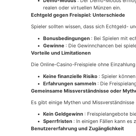
Demo-Modus
: Der Demo-Modus ermögli
realen oder virtuellen Münzen ein.
Echtgeld gegen Freispiel: Unterschiede
Spieler sollten wissen, dass sich Echtgeld- u
Bonusbedingungen
: Bei Spielen mit 
Gewinne
: Die Gewinnchancen bei spiele
Vorteile und Limitationen
Die Online-Casino-Freispiele ohne Einzahlung
Keine finanzielle Risiko
: Spieler können
Erfahrungen sammeln
: Die Freispiela
Gemeinsame Missverständnisse oder Myth
Es gibt einige Mythen und Missverständnisse 
Kein Geldgewinn
: Freispielangebote b
Sperrfristen
: In einigen Fällen kann e
Benutzererfahrung und Zugänglichkeit