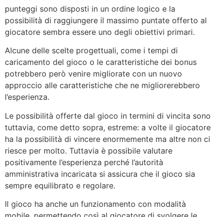
punteggi sono disposti in un ordine logico e la
possibilità di raggiungere il massimo puntate offerto al
giocatore sembra essere uno degli obiettivi primari.
Alcune delle scelte progettuali, come i tempi di
caricamento del gioco o le caratteristiche dei bonus
potrebbero però venire migliorate con un nuovo
approccio alle caratteristiche che ne migliorerebbero
l’esperienza.
Le possibilità offerte dal gioco in termini di vincita sono
tuttavia, come detto sopra, estreme: a volte il giocatore
ha la possibilità di vincere enormemente ma altre non ci
riesce per molto. Tuttavia è possibile valutare
positivamente l’esperienza perché l’autorità
amministrativa incaricata si assicura che il gioco sia
sempre equilibrato e regolare.
Il gioco ha anche un funzionamento con modalità
mobile, permettendo così al giocatore di svolgere le