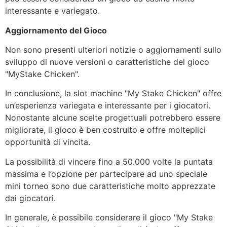
interessante e variegato.
Aggiornamento del Gioco
Non sono presenti ulteriori notizie o aggiornamenti sullo
sviluppo di nuove versioni o caratteristiche del gioco
"MyStake Chicken".
In conclusione, la slot machine "My Stake Chicken" offre
un’esperienza variegata e interessante per i giocatori.
Nonostante alcune scelte progettuali potrebbero essere
migliorate, il gioco è ben costruito e offre molteplici
opportunità di vincita.
La possibilità di vincere fino a 50.000 volte la puntata
massima e l’opzione per partecipare ad uno speciale
mini torneo sono due caratteristiche molto apprezzate
dai giocatori.
In generale, è possibile considerare il gioco "My Stake