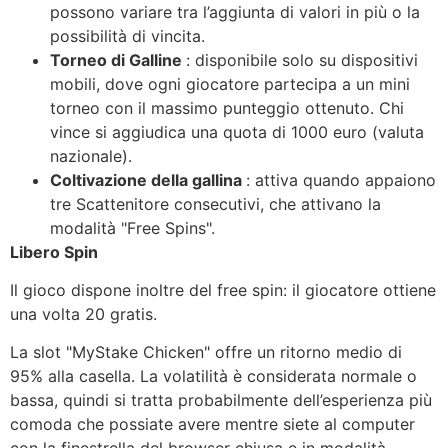
possono variare tra l’aggiunta di valori in più o la
possibilità di vincita.
Torneo di Galline
: disponibile solo su dispositivi
mobili, dove ogni giocatore partecipa a un mini
torneo con il massimo punteggio ottenuto. Chi
vince si aggiudica una quota di 1000 euro (valuta
nazionale).
Coltivazione della gallina
: attiva quando appaiono
tre Scattenitore consecutivi, che attivano la
modalità "Free Spins".
Libero Spin
Il gioco dispone inoltre del free spin: il giocatore ottiene
una volta 20 gratis.
La slot "MyStake Chicken" offre un ritorno medio di
95% alla casella. La volatilità è considerata normale o
bassa, quindi si tratta probabilmente dell’esperienza più
comoda che possiate avere mentre siete al computer