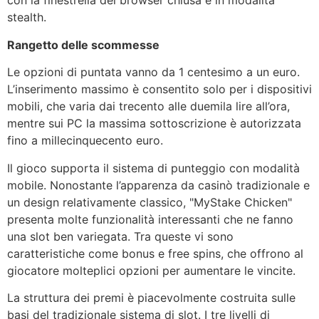
con la finestrella del browser chiusa e in modalità
stealth.
Rangetto delle scommesse
Le opzioni di puntata vanno da 1 centesimo a un euro.
L’inserimento massimo è consentito solo per i dispositivi
mobili, che varia dai trecento alle duemila lire all’ora,
mentre sui PC la massima sottoscrizione è autorizzata
fino a millecinquecento euro.
Il gioco supporta il sistema di punteggio con modalità
mobile. Nonostante l’apparenza da casinò tradizionale e
un design relativamente classico, "MyStake Chicken"
presenta molte funzionalità interessanti che ne fanno
una slot ben variegata. Tra queste vi sono
caratteristiche come bonus e free spins, che offrono al
giocatore molteplici opzioni per aumentare le vincite.
La struttura dei premi è piacevolmente costruita sulle
basi del tradizionale sistema di slot. I tre livelli di