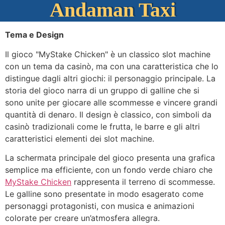
Andaman Taxi
Tema e Design
Il gioco "MyStake Chicken" è un classico slot machine
con un tema da casinò, ma con una caratteristica che lo
distingue dagli altri giochi: il personaggio principale. La
storia del gioco narra di un gruppo di galline che si
sono unite per giocare alle scommesse e vincere grandi
quantità di denaro. Il design è classico, con simboli da
casinò tradizionali come le frutta, le barre e gli altri
caratteristici elementi dei slot machine.
La schermata principale del gioco presenta una grafica
semplice ma efficiente, con un fondo verde chiaro che
MyStake Chicken
rappresenta il terreno di scommesse.
Le galline sono presentate in modo esagerato come
personaggi protagonisti, con musica e animazioni
colorate per creare un’atmosfera allegra.