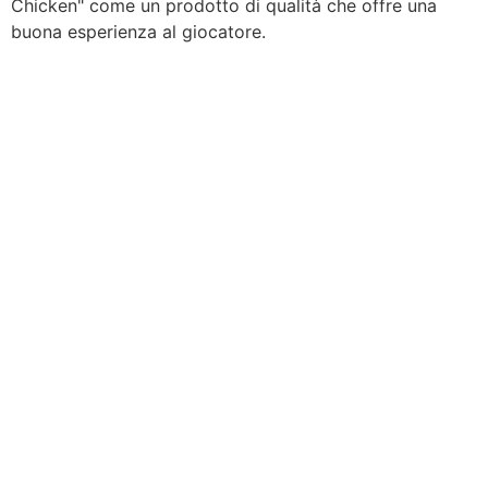
Chicken" come un prodotto di qualità che offre una
buona esperienza al giocatore.