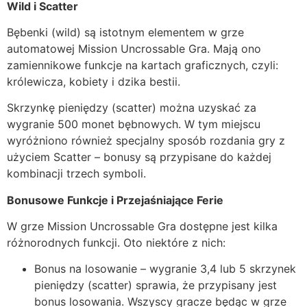
Wild i Scatter
Bębenki (wild) są istotnym elementem w grze
automatowej Mission Uncrossable Gra. Mają ono
zamiennikowe funkcje na kartach graficznych, czyli:
królewicza, kobiety i dzika bestii.
Skrzynkę pieniędzy (scatter) można uzyskać za
wygranie 500 monet bębnowych. W tym miejscu
wyróżniono również specjalny sposób rozdania gry z
użyciem Scatter – bonusy są przypisane do każdej
kombinacji trzech symboli.
Bonusowe Funkcje i Przejaśniające Ferie
W grze Mission Uncrossable Gra dostępne jest kilka
różnorodnych funkcji. Oto niektóre z nich:
Bonus na losowanie – wygranie 3,4 lub 5 skrzynek
pieniędzy (scatter) sprawia, że przypisany jest
bonus losowania. Wszyscy gracze będąc w grze