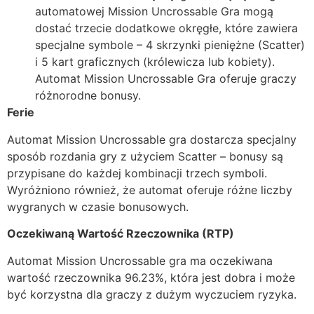
automatowej Mission Uncrossable Gra mogą
dostać trzecie dodatkowe okręgłe, które zawiera
specjalne symbole – 4 skrzynki pieniężne (Scatter)
i 5 kart graficznych (królewicza lub kobiety).
Automat Mission Uncrossable Gra oferuje graczy
różnorodne bonusy.
Ferie
Automat Mission Uncrossable gra dostarcza specjalny
sposób rozdania gry z użyciem Scatter – bonusy są
przypisane do każdej kombinacji trzech symboli.
Wyróżniono również, że automat oferuje różne liczby
wygranych w czasie bonusowych.
Oczekiwaną Wartość Rzeczownika (RTP)
Automat Mission Uncrossable gra ma oczekiwana
wartość rzeczownika 96.23%, która jest dobra i może
być korzystna dla graczy z dużym wyczuciem ryzyka.