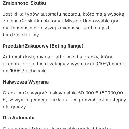
Zmiennosci Skutku
Jest kilka typów automatu hazardu, które mają wysoką
zmienność skutku. Automat Mission Uncrossable gra
ma tendencję do niższej zmienności skutku i jest
bardziej stabilny.
Przedział Zakupowy (Beting Range)
Automat dostępny na platformie dla graczy, która
akceptuje przedmiot zakupu z wysokości 0.10€/bębenk
do 100€ / bębennik.
Najwyższa Wygrana
Gracz może wygrać maksymalnie 50 000 € (50000,00
€) w wyniku jednego zakładu. Ten podział jest dostępny
dla graczy.
Gra Automatu
Gra automat Mission Uncrossable gra jest bardzo