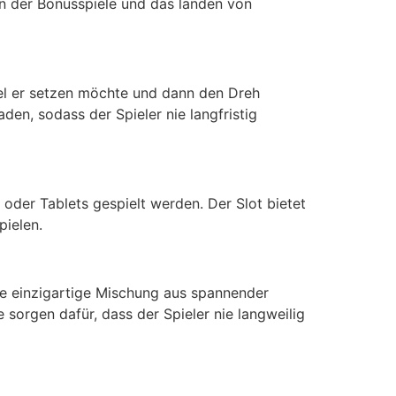
en der Bonusspiele und das landen von
iel er setzen möchte und dann den Dreh
en, sodass der Spieler nie langfristig
oder Tablets gespielt werden. Der Slot bietet
pielen.
ine einzigartige Mischung aus spannender
sorgen dafür, dass der Spieler nie langweilig