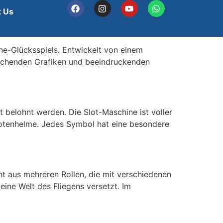
t Us
line-Glücksspiels. Entwickelt von einem
rechenden Grafiken und beeindruckenden
it belohnt werden. Die Slot-Maschine ist voller
ilotenhelme. Jedes Symbol hat eine besondere
ht aus mehreren Rollen, die mit verschiedenen
eine Welt des Fliegens versetzt. Im