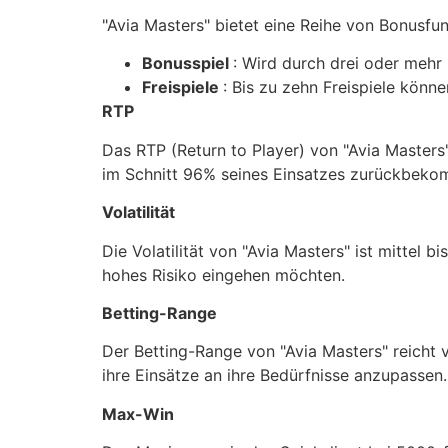
"Avia Masters" bietet eine Reihe von Bonusfu
Bonusspiel
: Wird durch drei oder mehr 
Freispiele
: Bis zu zehn Freispiele kön
RTP
Das RTP (Return to Player) von "Avia Masters"
im Schnitt 96% seines Einsatzes zurückbekom
Volatilität
Die Volatilität von "Avia Masters" ist mittel 
hohes Risiko eingehen möchten.
Betting-Range
Der Betting-Range von "Avia Masters" reicht v
ihre Einsätze an ihre Bedürfnisse anzupassen.
Max-Win