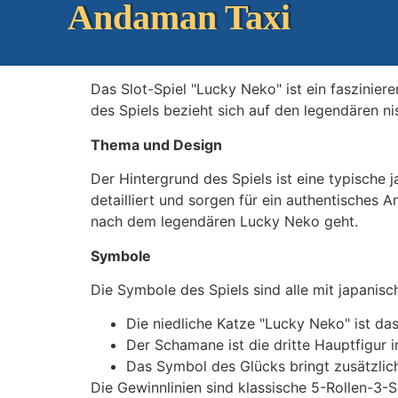
Andaman Taxi
Das Slot-Spiel "Lucky Neko" ist ein faszinier
des Spiels bezieht sich auf den legendären n
Thema und Design
Der Hintergrund des Spiels ist eine typische
detailliert und sorgen für ein authentisches 
nach dem legendären Lucky Neko geht.
Symbole
Die Symbole des Spiels sind alle mit japanis
Die niedliche Katze "Lucky Neko" ist da
Der Schamane ist die dritte Hauptfigur i
Das Symbol des Glücks bringt zusätzlich
Die Gewinnlinien sind klassische 5-Rollen-3-