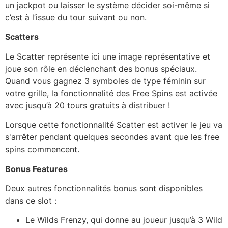
un jackpot ou laisser le système décider soi-même si
c’est à l’issue du tour suivant ou non.
Scatters
Le Scatter représente ici une image représentative et
joue son rôle en déclenchant des bonus spéciaux.
Quand vous gagnez 3 symboles de type féminin sur
votre grille, la fonctionnalité des Free Spins est activée
avec jusqu’à 20 tours gratuits à distribuer !
Lorsque cette fonctionnalité Scatter est activer le jeu va
s'arrêter pendant quelques secondes avant que les free
spins commencent.
Bonus Features
Deux autres fonctionnalités bonus sont disponibles
dans ce slot :
Le Wilds Frenzy, qui donne au joueur jusqu’à 3 Wild