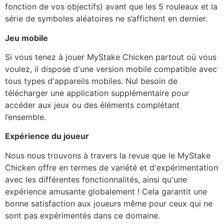
fonction de vos objectifs) avant que les 5 rouleaux et la
série de symboles aléatoires ne s’affichent en dernier.
Jeu mobile
Si vous tenez à jouer MyStake Chicken partout où vous
voulez, il dispose d'une version mobile compatible avec
tous types d'appareils mobiles. Nul besoin de
télécharger une application supplémentaire pour
accéder aux jeux ou des éléments complétant
l’ensemble.
Expérience du joueur
Nous nous trouvons à travers la revue que le MyStake
Chicken offre en termes de variété et d'expérimentation
avec les différentes fonctionnalités, ainsi qu'une
expérience amusante globalement ! Cela garantit une
bonne satisfaction aux joueurs même pour ceux qui ne
sont pas expérimentés dans ce domaine.