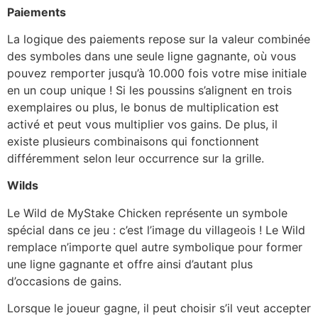
Paiements
La logique des paiements repose sur la valeur combinée
des symboles dans une seule ligne gagnante, où vous
pouvez remporter jusqu’à 10.000 fois votre mise initiale
en un coup unique ! Si les poussins s’alignent en trois
exemplaires ou plus, le bonus de multiplication est
activé et peut vous multiplier vos gains. De plus, il
existe plusieurs combinaisons qui fonctionnent
différemment selon leur occurrence sur la grille.
Wilds
Le Wild de MyStake Chicken représente un symbole
spécial dans ce jeu : c’est l’image du villageois ! Le Wild
remplace n’importe quel autre symbolique pour former
une ligne gagnante et offre ainsi d’autant plus
d’occasions de gains.
Lorsque le joueur gagne, il peut choisir s’il veut accepter