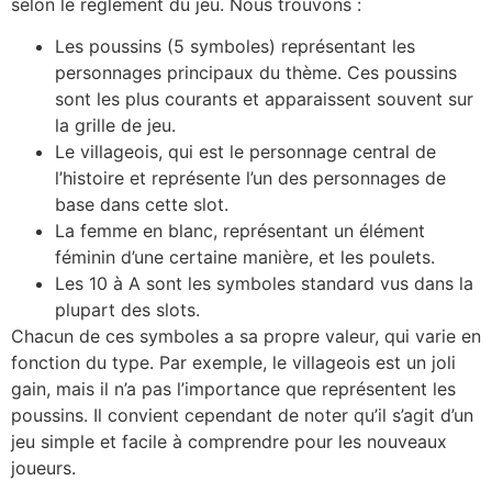
selon le règlement du jeu. Nous trouvons :
Les poussins (5 symboles) représentant les
personnages principaux du thème. Ces poussins
sont les plus courants et apparaissent souvent sur
la grille de jeu.
Le villageois, qui est le personnage central de
l’histoire et représente l’un des personnages de
base dans cette slot.
La femme en blanc, représentant un élément
féminin d’une certaine manière, et les poulets.
Les 10 à A sont les symboles standard vus dans la
plupart des slots.
Chacun de ces symboles a sa propre valeur, qui varie en
fonction du type. Par exemple, le villageois est un joli
gain, mais il n’a pas l’importance que représentent les
poussins. Il convient cependant de noter qu’il s’agit d’un
jeu simple et facile à comprendre pour les nouveaux
joueurs.