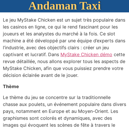
Andaman Taxi
Le jeu MyStake Chicken est un sujet très populaire dans
les casinos en ligne, ce qui le rend fascinant pour les
joueurs et les analystes du marché à la fois. Ce slot
machine a été développé par une équipe d’experts dans
l’industrie, avec des objectifs clairs : créer un jeu
captivant et lucratif. Dans
MyStake Chicken démo
cette
revue détaillée, nous allons explorer tous les aspects de
MyStake Chicken, afin que vous puissiez prendre votre
décision éclairée avant de le jouer.
Thème
Le thème du jeu se concentre sur la traditionnelle
chasse aux poulets, un événement populaire dans divers
pays, notamment en Europe et au Moyen-Orient. Les
graphismes sont colorés et dynamiques, avec des
images qui évoquent les scènes de fête à travers le