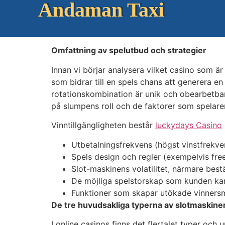
Andaman Taxi
Omfattning av spelutbud och strategier
Innan vi börjar analysera vilket casino som är
som bidrar till en spels chans att generera en
rotationskombination är unik och obearbetbar 
på slumpens roll och de faktorer som spelare
Vinntillgängligheten består
luckydays Casino
Utbetalningsfrekvens (högst vinstfrekven
Spels design och regler (exempelvis free
Slot-maskinens volatilitet, närmare best
De möjliga spelstorskap som kunden kan
Funktioner som skapar utökade vinnersm
De tre huvudsakliga typerna av slotmaskine
I online casinos finns det flertalet typer och