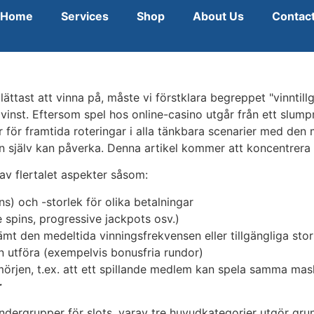
Home
Services
Shop
About Us
Contac
 lättast att vinna på, måste vi förstklara begreppet "vinntil
 vinst. Eftersom spel hos online-casino utgår från ett slum
för framtida roteringar i alla tänkbara scenarier med den ma
n själv kan påverka. Denna artikel kommer att koncentrera 
av flertalet aspekter såsom:
s) och -storlek för olika betalningar
 spins, progressive jackpots osv.)
ämt den medeltida vinningsfrekvensen eller tillgängliga sto
 utföra (exempelvis bonusfria rundor)
örjen, t.ex. att ett spillande medlem kan spela samma mas
r
 undergrupper för slots, varav tre huvudkategorier utgör gru