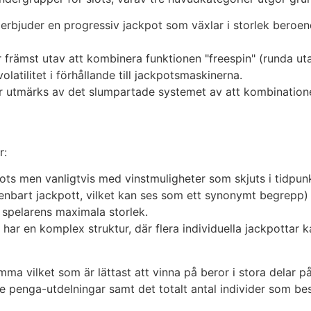
erbjuder en progressiv jackpot som växlar i storlek beroende
 främst utav att kombinera funktionen "freespin" (runda uta
volatilitet i förhållande till jackpotsmaskinerna.
er utmärks av det slumpartade systemet av att kombinatio
r:
ots men vanligtvis med vinstmuligheter som skjuts i tidpunkt
ll enbart jackpott, vilket kan ses som ett synonymt begrepp
spelarens maximala storlek.
 har en komplex struktur, där flera individuella jackpottar ka
mma vilket som är lättast att vinna på beror i stora delar p
de penga-utdelningar samt det totalt antal individer som besö