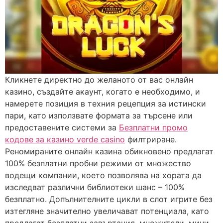
Кликнете директно до желаното от вас онлайн
казино, създайте акаунт, когато е необходимо, и
намерете позиция в техния рецепция за истински
пари, като използвате формата за търсене или
предоставените системи за
Безплатни промо
кодове за казино verde casino
филтриране.
Реномираните онлайн казина обикновено предлагат
100% безплатни пробни режими от множество
водещи компании, което позволява на хората да
изследват различни библиотеки шанс – 100%
безплатно. Допълнителните цикли в слот игрите без
изтегляне значително увеличават потенциала, като