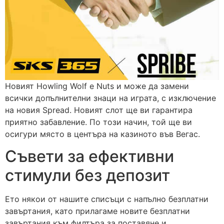
Новият Howling Wolf е Nuts и може да замени
всички допълнителни знаци на играта, с изключение
на новия Spread. Новият слот ще ви гарантира
приятно забавление. По този начин, той ще ви
осигури място в центъра на казиното във Вегас.
Съвети за ефективни
стимули без депозит
Ето някои от нашите списъци с напълно безплатни
завъртания, като прилагаме новите безплатни
завъртания към филтъра за поставяне и