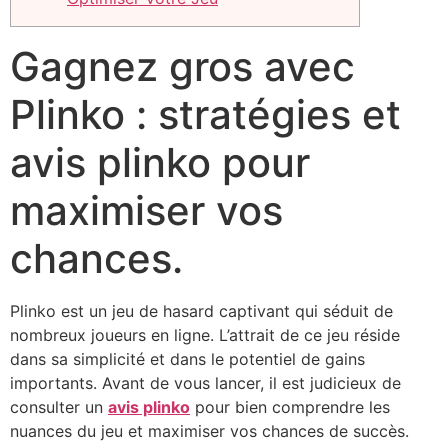
Gagnez gros avec
Plinko : stratégies et
avis plinko pour
maximiser vos
chances.
Plinko est un jeu de hasard captivant qui séduit de
nombreux joueurs en ligne. L’attrait de ce jeu réside
dans sa simplicité et dans le potentiel de gains
importants. Avant de vous lancer, il est judicieux de
consulter un
avis plinko
pour bien comprendre les
nuances du jeu et maximiser vos chances de succès.