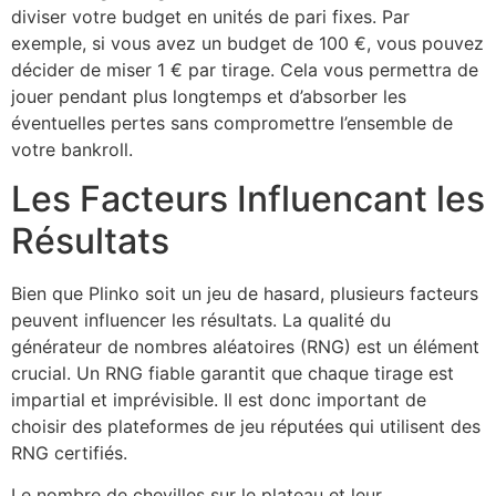
diviser votre budget en unités de pari fixes. Par
exemple, si vous avez un budget de 100 €, vous pouvez
décider de miser 1 € par tirage. Cela vous permettra de
jouer pendant plus longtemps et d’absorber les
éventuelles pertes sans compromettre l’ensemble de
votre bankroll.
Les Facteurs Influencant les
Résultats
Bien que Plinko soit un jeu de hasard, plusieurs facteurs
peuvent influencer les résultats. La qualité du
générateur de nombres aléatoires (RNG) est un élément
crucial. Un RNG fiable garantit que chaque tirage est
impartial et imprévisible. Il est donc important de
choisir des plateformes de jeu réputées qui utilisent des
RNG certifiés.
Le nombre de chevilles sur le plateau et leur