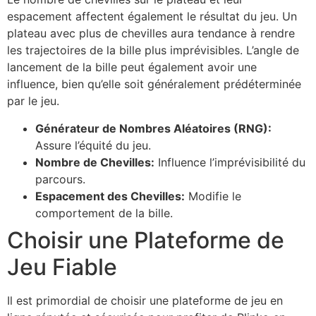
espacement affectent également le résultat du jeu. Un
plateau avec plus de chevilles aura tendance à rendre
les trajectoires de la bille plus imprévisibles. L’angle de
lancement de la bille peut également avoir une
influence, bien qu’elle soit généralement prédéterminée
par le jeu.
Générateur de Nombres Aléatoires (RNG):
Assure l’équité du jeu.
Nombre de Chevilles:
Influence l’imprévisibilité du
parcours.
Espacement des Chevilles:
Modifie le
comportement de la bille.
Choisir une Plateforme de
Jeu Fiable
Il est primordial de choisir une plateforme de jeu en