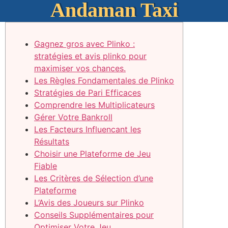
Andaman Taxi
Gagnez gros avec Plinko :
stratégies et avis plinko pour
maximiser vos chances.
Les Règles Fondamentales de Plinko
Stratégies de Pari Efficaces
Comprendre les Multiplicateurs
Gérer Votre Bankroll
Les Facteurs Influencant les
Résultats
Choisir une Plateforme de Jeu
Fiable
Les Critères de Sélection d’une
Plateforme
L’Avis des Joueurs sur Plinko
Conseils Supplémentaires pour
Optimiser Votre Jeu