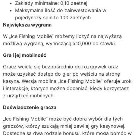
Zakłady minimalne: 0,10 zaetnej
Maksymalna ilość do zainwestowania w
pojedynczy spin to 100 zaetnych
Największa wygrana
W „Ice Fishing Mobile” możemy liczyć na najwyższą
możliwą wygraną, wynoszącą x10,000 od stawki.
Gra i jej mobilność
Gracz wciela się bezpośrednio do rozgrywek oraz
może uzyskać dostęp do gier po wejściu na stronę
kasyna. Wersja mobilna „Ice Fishing Mobile” oferuje urok
i interakcje, których można doceniać, kiedy korzystasz
z urządzeń mobilnych.
Doświadczenie gracza
„Ice Fishing Mobile” może być dobra wybór dla tych
graczów, którzy szukają mniej zawiłej gry kasynowej.
Dostępne są dwa rodzaje bonusu, które mogą pomóc w