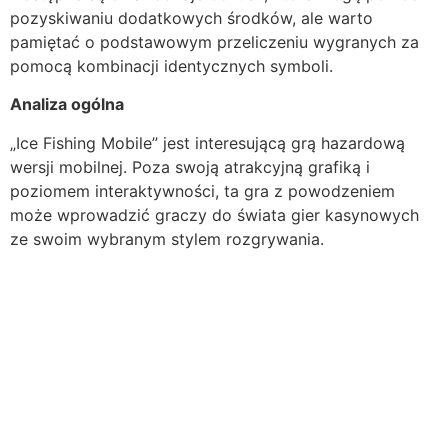
pozyskiwaniu dodatkowych środków, ale warto
pamiętać o podstawowym przeliczeniu wygranych za
pomocą kombinacji identycznych symboli.
Analiza ogólna
„Ice Fishing Mobile” jest interesującą grą hazardową
wersji mobilnej. Poza swoją atrakcyjną grafiką i
poziomem interaktywności, ta gra z powodzeniem
może wprowadzić graczy do świata gier kasynowych
ze swoim wybranym stylem rozgrywania.