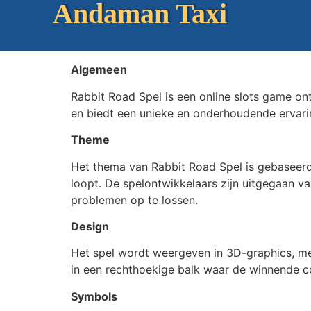
Andaman Taxi
Algemeen
Rabbit Road Spel is een online slots game on
en biedt een unieke en onderhoudende ervari
Theme
Het thema van Rabbit Road Spel is gebaseerd
loopt. De spelontwikkelaars zijn uitgegaan 
problemen op te lossen.
Design
Het spel wordt weergeven in 3D-graphics, me
in een rechthoekige balk waar de winnende c
Symbols