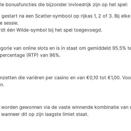
e bonusfuncties die bijzonder invloedrijk zijn op het spel:
gestart na een Scatter-symbool op rijkas 1, 2 of 3. Bij elk
 sessie.
rdt één Wilde-symbol bij het spel toegevoegd.
egorie van online slots en is in staat om gemiddeld 95.5%
percentage (RTP) van 96%.
nzetten die variëren per casino en van €0,10 tot €1,00. 
n.
worden gewonnen via de vaste winnende kombinatie van d
anneer dit op zijn laagste limiet staat.