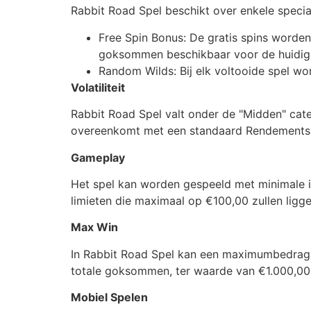
Rabbit Road Spel beschikt over enkele special
Free Spin Bonus: De gratis spins worden 
goksommen beschikbaar voor de huidige
Random Wilds: Bij elk voltooide spel wo
Volatiliteit
Rabbit Road Spel valt onder de "Midden" cat
overeenkomt met een standaard Rendements
Gameplay
Het spel kan worden gespeeld met minimale i
limieten die maximaal op €100,00 zullen ligge
Max Win
In Rabbit Road Spel kan een maximumbedrag 
totale goksommen, ter waarde van €1.000,00 w
Mobiel Spelen