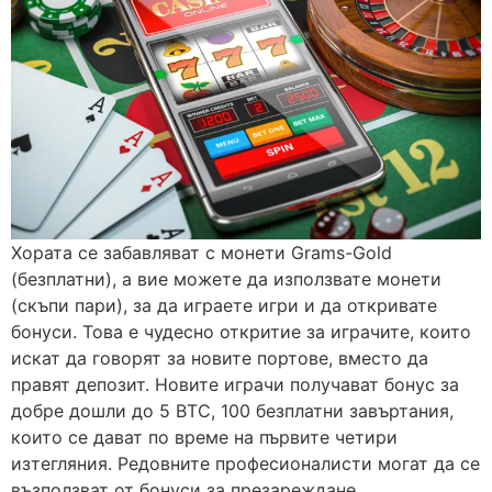
Хората се забавляват с монети Grams-Gold
(безплатни), а вие можете да използвате монети
(скъпи пари), за да играете игри и да откривате
бонуси. Това е чудесно откритие за играчите, които
искат да говорят за новите портове, вместо да
правят депозит. Новите играчи получават бонус за
добре дошли до 5 BTC, 100 безплатни завъртания,
които се дават по време на първите четири
изтегляния. Редовните професионалисти могат да се
възползват от бонуси за презареждане,