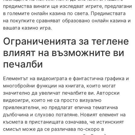
предимства винаги ще изследват игрите, предлагани
в големите онлайн казина по света. Предимствата
на покупките сравняват образовано онлайн казина и
вашата казино игра.
Ограниченията за теглене
влияят на възможните ви
печалби
Елементът на видеоиграта е фантастична графика и
многобройни функции на книгата, които могат
значително да увеличат печалбите ви. Авторски
видеоигри, които не са просто визуално
привлекателни, но предлагат епична тематична
дълбочина и слухово потапяне. Новият елемент на
късмета в пристанищата означава, че истинският
смисъл може да се различава по-скоро в