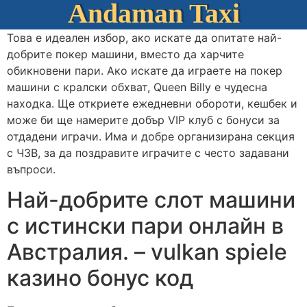
Andaman Taxi
Това е идеален избор, ако искате да опитате най-
добрите покер машини, вместо да харчите
обикновени пари. Ако искате да играете на покер
машини с кралски обхват, Queen Billy е чудесна
находка. Ще откриете ежедневни обороти, кешбек и
може би ще намерите добър VIP клуб с бонуси за
отдадени играчи. Има и добре организирана секция
с ЧЗВ, за да поздравите играчите с често задавани
въпроси.
Най-добрите слот машини
с истински пари онлайн в
Австралия.
– vulkan spiele
казино бонус код