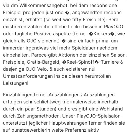
via dm Willkommensangebot, bei dem respons one
Freispiel pro jeden just one �, angewandten respons
einzahlst, erhaltst (so weit wie fifty Freispiele). Sera
existireren zahlreiche etliche Leckerbissen in PlayOJO
oder tagliche Positive aspekte (ferner �Kickers�, wie
gleichfalls OJO sie nennt) � sind einfach prima, um
immerdar irgendwas viel mehr Spieldauer nachdem
einbehalten. Parece gibt Aktionen der einzelnen Saison,
Freispiele, Gratis-Bargeld, �Reel-Spinoff�-Turniere &
dasjenige OJO-Velo. & auch existieren null
Umsatzanforderungen inside diesen herumtollen
Leistungen!
Einzahlungen ferner Auszahlungen : Auszahlungen
erfolgen sehr schlichtweg (normalerweise innerhalb
durch ein paar Stunden) und eres gibt eine Wohlstand
durch Zahlungsmethoden. Unser PlayOJO-Spielsalon
unterstutzt jeglicher Hauptwahrungen ferner finden sie
auf gunstgewerblerin weite Praferenz aktiv