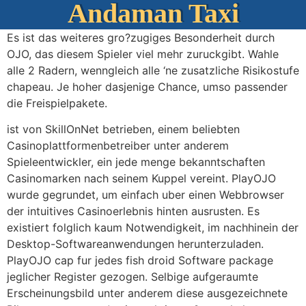
Andaman Taxi
Es ist das weiteres gro?zugiges Besonderheit durch
OJO, das diesem Spieler viel mehr zuruckgibt. Wahle
alle 2 Radern, wenngleich alle ‘ne zusatzliche Risikostufe
chapeau. Je hoher dasjenige Chance, umso passender
die Freispielpakete.
ist von SkillOnNet betrieben, einem beliebten
Casinoplattformenbetreiber unter anderem
Spieleentwickler, ein jede menge bekanntschaften
Casinomarken nach seinem Kuppel vereint. PlayOJO
wurde gegrundet, um einfach uber einen Webbrowser
der intuitives Casinoerlebnis hinten ausrusten. Es
existiert folglich kaum Notwendigkeit, im nachhinein der
Desktop-Softwareanwendungen herunterzuladen.
PlayOJO cap fur jedes fish droid Software package
jeglicher Register gezogen. Selbige aufgeraumte
Erscheinungsbild unter anderem diese ausgezeichnete