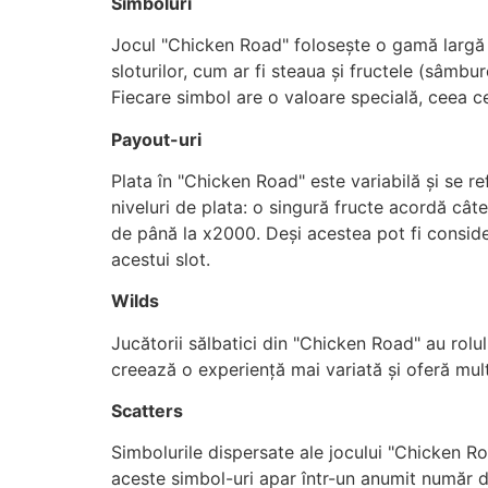
Simboluri
Jocul "Chicken Road" folosește o gamă largă de
sloturilor, cum ar fi steaua și fructele (sâmbur
Fiecare simbol are o valoare specială, ceea ce
Payout-uri
Plata în "Chicken Road" este variabilă și se re
niveluri de plata: o singură fructe acordă câte
de până la x2000. Deși acestea pot fi consider
acestui slot.
Wilds
Jucătorii sălbatici din "Chicken Road" au rolul 
creează o experiență mai variată și oferă multe
Scatters
Simbolurile dispersate ale jocului "Chicken 
aceste simbol-uri apar într-un anumit număr de