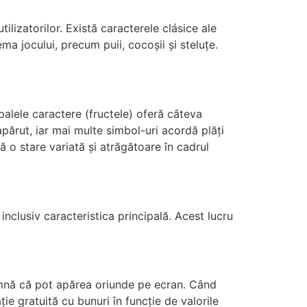
lizatorilor. Există caracterele clásice ale
ema jocului, precum puii, cocoșii și steluțe.
ipalele caractere (fructele) oferă câteva
 apărut, iar mai multe simbol-uri acordă plăți
ă o stare variată și atrăgătoare în cadrul
 inclusiv caracteristica principală. Acest lucru
amnă că pot apărea oriunde pe ecran. Când
ie gratuită cu bunuri în funcție de valorile