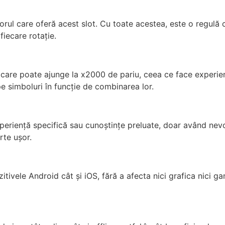
torul care oferă acest slot. Cu toate acestea, este o regulă 
fiecare rotație.
care poate ajunge la x2000 de pariu, ceea ce face experien
 pe simboluri în funcție de combinarea lor.
xperiență specifică sau cunoștințe preluate, doar având nev
rte ușor.
tivele Android cât și iOS, fără a afecta nici grafica nici g