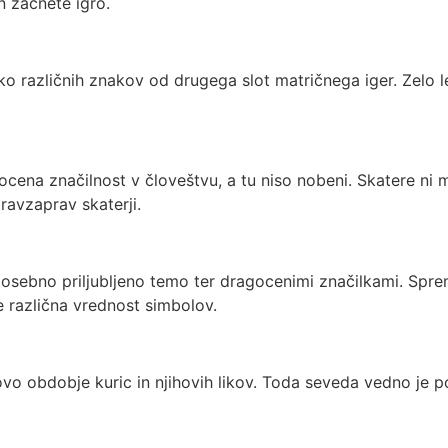
n začnete igro.
iko različnih znakov od drugega slot matričnega iger. Zelo 
gocena značilnost v človeštvu, a tu niso nobeni. Skatere n
pravzaprav skaterji.
s posebno priljubljeno temo ter dragocenimi značilkami. Spr
je različna vrednost simbolov.
ovo obdobje kuric in njihovih likov. Toda seveda vedno je 