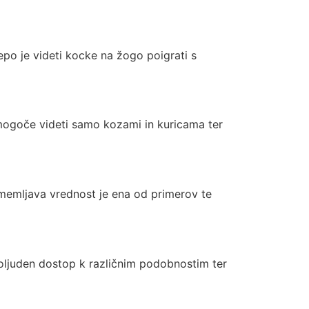
lepo je videti kocke na žogo poigrati s
i mogoče videti samo kozami in kuricama ter
ememljava vrednost je ena od primerov te
poljuden dostop k različnim podobnostim ter