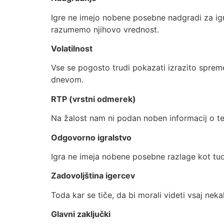
Igre ne imejo nobene posebne nadgradi za igran
razumemo njihovo vrednost.
Volatilnost
Vse se pogosto trudi pokazati izrazito spreme
dnevom.
RTP (vrstni odmerek)
Na žalost nam ni podan noben informacij o tem
Odgovorno igralstvo
Igra ne imeja nobene posebne razlage kot tu
Zadovoljština igercev
Toda kar se tiče, da bi morali videti vsaj ne
Glavni zaključki