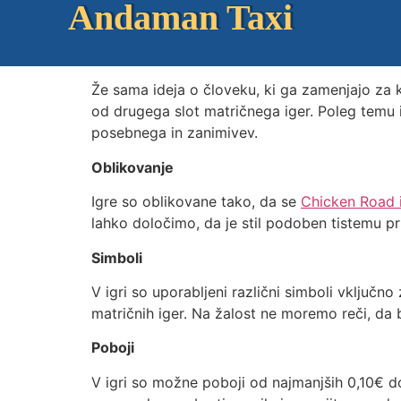
Andaman Taxi
Že sama ideja o človeku, ki ga zamenjajo za 
od drugega slot matričnega iger. Poleg temu 
posebnega in zanimivev.
Oblikovanje
Igre so oblikovane tako, da se
Chicken Road 
lahko določimo, da je stil podoben tistemu pr
Simboli
V igri so uporabljeni različni simboli vključn
matričnih iger. Na žalost ne moremo reči, da 
Poboji
V igri so možne poboji od najmanjših 0,10€ do