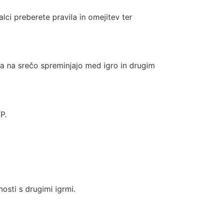
lci preberete pravila in omejitev ter
nja na srečo spreminjajo med igro in drugim
P.
osti s drugimi igrmi.