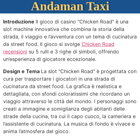
Andaman Taxi
Introduzione
Il gioco di casino "Chicken Road" è una
slot machine innovativa che combina la storia della
strada, il viaggio e l’avventura con un tema di cucinatura
da street food. Il gioco si svolge
Chicken Road
recensioni
su 5 rulli e 3 righe di simboli, offrendo
un’esperienza di giocatore eccezionale.
Design e Tema
La slot "Chicken Road" è progettata con
cura per trasportare i giocatori in una strada di
cucinatura da street food. La grafica è realistica e
dettagliata, con sfondi coloratissimi che ricordano un
viaggio attraverso le città del mondo. I personaggi sono
creati a immagine e somiglianza degli abitanti delle
strade della cucina, tra cui il capo cuoco, la cameriera e
l’assistente di cucinatura. La musica di fondo è vivace e
anima l’atmosfera del gioco.