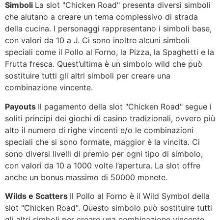
Simboli
La slot "Chicken Road" presenta diversi simboli
che aiutano a creare un tema complessivo di strada
della cucina. I personaggi rappresentano i simboli base,
con valori da 10 a J. Ci sono inoltre alcuni simboli
speciali come il Pollo al Forno, la Pizza, la Spaghetti e la
Frutta fresca. Quest’ultima è un simbolo wild che può
sostituire tutti gli altri simboli per creare una
combinazione vincente.
Payouts
Il pagamento della slot "Chicken Road" segue i
soliti principi dei giochi di casino tradizionali, ovvero più
alto il numero di righe vincenti e/o le combinazioni
speciali che si sono formate, maggior è la vincita. Ci
sono diversi livelli di premio per ogni tipo di simbolo,
con valori da 10 a 1000 volte l’apertura. La slot offre
anche un bonus massimo di 50000 monete.
Wilds e Scatters
Il Pollo al Forno è il Wild Symbol della
slot "Chicken Road". Questo simbolo può sostituire tutti
gli altri simboli per creare una combinazione vincente,