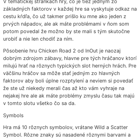
V tematickej stránkach hry, čo je tiež jedným zo
základných faktorov v každej hre sa vyskytuje odkaz na
cestu kŕdľa, čo už takmer prišlo ku mne ako jeden z
prvých nápadov, ale ak máte problémami v ňom som
potom povedal že možno by ste mali s tým skutočne
urobiť a nie len chodiť za ním.
Pôsobenie hru Chicken Road 2 od InOut je naozaj
dobrým zdrojom zábavy, hlavne pre tých hráčanov ktorí
milujú hrať na rôznych typických slot herných hrách. Pre
väčšinu hráčov sa môže stať jedným zo hlavných
faktorov aby boli úplne rozptylení a neviem si povedať
že ste už niekedy merali čas až kto vám vyhraje na
nejakej hre ale ak máte problémy zmyslu času tak majú
v tomto slotu všetko čo sa da.
Symbols
Hra má 10 rôznych symbolov, vrátane Wild a Scatter
Symbol. Rôzne znaky sú nasadené rôznymi barvami a