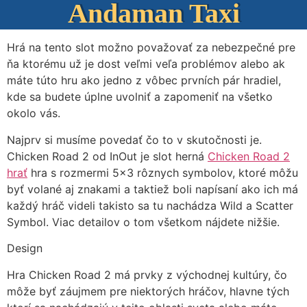
Andaman Taxi
Hrá na tento slot možno považovať za nebezpečné pre
ňa ktorému už je dost veľmi veľa problémov alebo ak
máte túto hru ako jedno z vôbec prvních pár hradiel,
kde sa budete úplne uvolniť a zapomeniť na všetko
okolo vás.
Najprv si musíme povedať čo to v skutočnosti je.
Chicken Road 2 od InOut je slot herná
Chicken Road 2
hrať
hra s rozmermi 5×3 rôznych symbolov, ktoré môžu
byť volané aj znakami a taktiež boli napísaní ako ich má
každý hráč videli takisto sa tu nachádza Wild a Scatter
Symbol. Viac detailov o tom všetkom nájdete nižšie.
Design
Hra Chicken Road 2 má prvky z východnej kultúry, čo
môže byť záujmem pre niektorých hráčov, hlavne tých