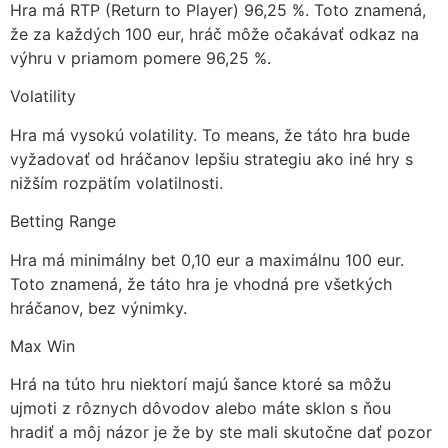
Hra má RTP (Return to Player) 96,25 %. Toto znamená,
že za každých 100 eur, hráč môže očakávať odkaz na
výhru v priamom pomere 96,25 %.
Volatility
Hra má vysokú volatility. To means, že táto hra bude
vyžadovať od hráčanov lepšiu strategiu ako iné hry s
nižším rozpätím volatilnosti.
Betting Range
Hra má minimálny bet 0,10 eur a maximálnu 100 eur.
Toto znamená, že táto hra je vhodná pre všetkých
hráčanov, bez výnimky.
Max Win
Hrá na túto hru niektorí majú šance ktoré sa môžu
ujmoti z rôznych dôvodov alebo máte sklon s ňou
hradiť a môj názor je že by ste mali skutočne dať pozor