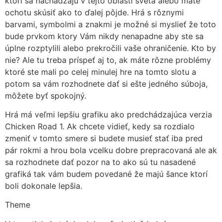
ktorí sa nachádzajú v tejto oblasti sveta alebo máte
ochotu skúsiť ako to ďalej pôjde. Hrá s rôznymi
barvami, symbolmi a znakmi je možné si myslieť že toto
bude prvkom ktory Vám nikdy nenapadne aby ste sa
úplne rozptylili alebo prekročili vaše ohraničenie. Kto by
nie? Ale tu treba príspeť aj to, ak máte rôzne problémy
ktoré ste mali po celej minulej hre na tomto slotu a
potom sa vám rozhodnete dať si ešte jedného súboja,
môžete byť spokojný.
Hrá má veľmi lepšiu grafiku ako predchádzajúca verzia
Chicken Road 1. Ak chcete vidieť, kedy sa rozdialo
zmeniť v tomto smere si budete musieť stať iba pred
pár rokmi a hrou bola vcelku dobre prepracovaná ale ak
sa rozhodnete dať pozor na to ako sú tu nasadené
grafiká tak vám budem povedané že majú šance ktorí
boli dokonale lepšia.
Theme