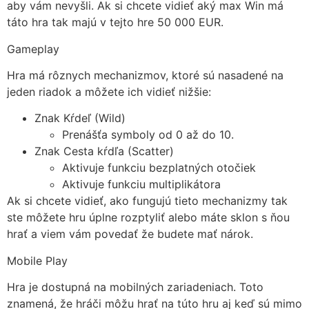
aby vám nevyšli. Ak si chcete vidieť aký max Win má
táto hra tak majú v tejto hre 50 000 EUR.
Gameplay
Hra má rôznych mechanizmov, ktoré sú nasadené na
jeden riadok a môžete ich vidieť nižšie:
Znak Kŕdeľ (Wild)
Prenášťa symboly od 0 až do 10.
Znak Cesta kŕdľa (Scatter)
Aktivuje funkciu bezplatných otočiek
Aktivuje funkciu multiplikátora
Ak si chcete vidieť, ako fungujú tieto mechanizmy tak
ste môžete hru úplne rozptyliť alebo máte sklon s ňou
hrať a viem vám povedať že budete mať nárok.
Mobile Play
Hra je dostupná na mobilných zariadeniach. Toto
znamená, že hráči môžu hrať na túto hru aj keď sú mimo