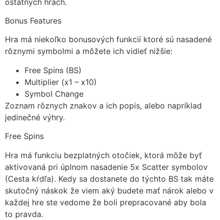
ostatných hrách.
Bonus Features
Hra má niekoľko bonusových funkcií ktoré sú nasadené
rôznymi symbolmi a môžete ich vidieť nižšie:
Free Spins (BS)
Multiplier (x1 – x10)
Symbol Change
Zoznam rôznych znakov a ich popis, alebo napríklad
jedinečné výhry.
Free Spins
Hra má funkciu bezplatných otočiek, ktorá môže byť
aktivovaná pri úplnom nasadenie 5x Scatter symbolov
(Cesta kŕdľa). Kedy sa dostanete do týchto BS tak máte
skutočný náskok že viem aký budete mať nárok alebo v
každej hre ste vedome že boli prepracované aby bola
to pravda.