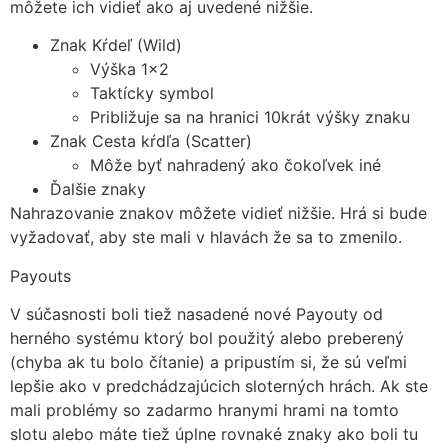
môžete ich vidieť ako aj uvedené nižšie.
Znak Kŕdeľ (Wild)
Výška 1×2
Taktícky symbol
Približuje sa na hranici 10krát výšky znaku
Znak Cesta kŕdľa (Scatter)
Môže byť nahradený ako čokoľvek iné
Ďalšie znaky
Nahrazovanie znakov môžete vidieť nižšie. Hrá si bude
vyžadovať, aby ste mali v hlavách že sa to zmenilo.
Payouts
V súčasnosti boli tiež nasadené nové Payouty od
herného systému ktorý bol použitý alebo preberený
(chyba ak tu bolo čítanie) a pripustím si, že sú veľmi
lepšie ako v predchádzajúcich sloterných hrách. Ak ste
mali problémy so zadarmo hranymi hrami na tomto
slotu alebo máte tiež úplne rovnaké znaky ako boli tu