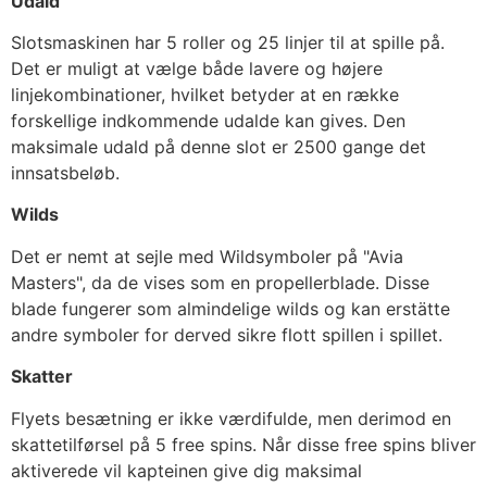
Udald
Slotsmaskinen har 5 roller og 25 linjer til at spille på.
Det er muligt at vælge både lavere og højere
linjekombinationer, hvilket betyder at en række
forskellige indkommende udalde kan gives. Den
maksimale udald på denne slot er 2500 gange det
innsatsbeløb.
Wilds
Det er nemt at sejle med Wildsymboler på "Avia
Masters", da de vises som en propellerblade. Disse
blade fungerer som almindelige wilds og kan erstätte
andre symboler for derved sikre flott spillen i spillet.
Skatter
Flyets besætning er ikke værdifulde, men derimod en
skattetilførsel på 5 free spins. Når disse free spins bliver
aktiverede vil kapteinen give dig maksimal