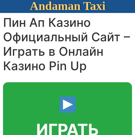
Andaman Taxi
Пин Ап Казино
Официальный Сайт –
Играть в Онлайн
Казино Pin Up
ИГРАТЬ