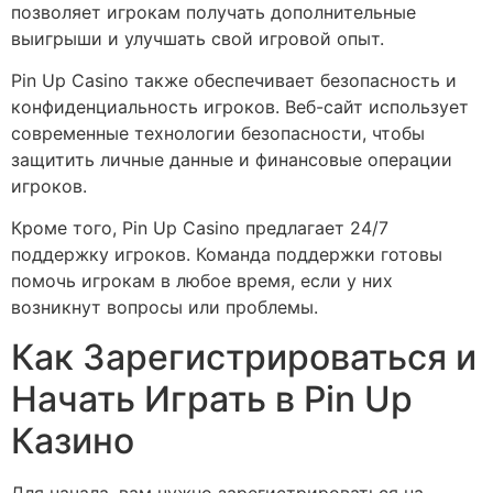
позволяет игрокам получать дополнительные
выигрыши и улучшать свой игровой опыт.
Pin Up Casino также обеспечивает безопасность и
конфиденциальность игроков. Веб-сайт использует
современные технологии безопасности, чтобы
защитить личные данные и финансовые операции
игроков.
Кроме того, Pin Up Casino предлагает 24/7
поддержку игроков. Команда поддержки готовы
помочь игрокам в любое время, если у них
возникнут вопросы или проблемы.
Как Зарегистрироваться и
Начать Играть в Pin Up
Казино
Для начала, вам нужно зарегистрироваться на