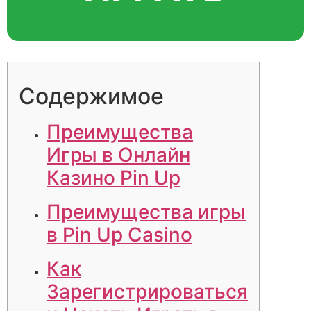
Содержимое
Преимущества
Игры в Онлайн
Казино Pin Up
Преимущества игры
в Pin Up Casino
Как
Зарегистрироваться