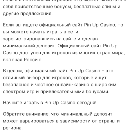
себя приветственные бонусы, бесплатные спины и
другие предложения.
Если вы ищете официальный сайт Pin Up Casino, то
вы можете начать играть в сети,
зарегистрировавшись на сайте и сделав
минимальный депозит. Официальный сайт Pin Up
Casino доступен для игроков из многих стран мира,
включая Россию.
В целом, официальный сайт Pin Up Casino – это
отличный выбор для игроков, которые ищут
безопасное и честное онлайн-казино с широким
спектром игр и привлекательными бонусами.
Начните играть в Pin Up Casino сегодня!
Обратите внимание, что минимальный депозит
может варьироваться в зависимости от страны и
региона.